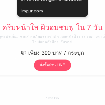
 ครีมหน้าใส ผิวอมชมพู ใน 7 วัน
สูตรพรีเมียม จากสารสกัดธรรมชาติ ช่วยลดสิว ฝ้า กระ จุดด่างดำ เ
ไว ปลอดภัยมีอย. รับรอง!
💸 เพียง 390 บาท / กระปุก
สั่งซื้อผ่าน LINE
Swin Bio