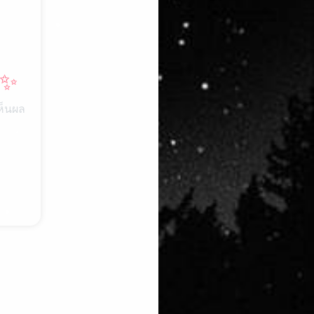
 ✨
ห็นผล