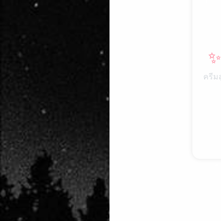
✨
ครีม