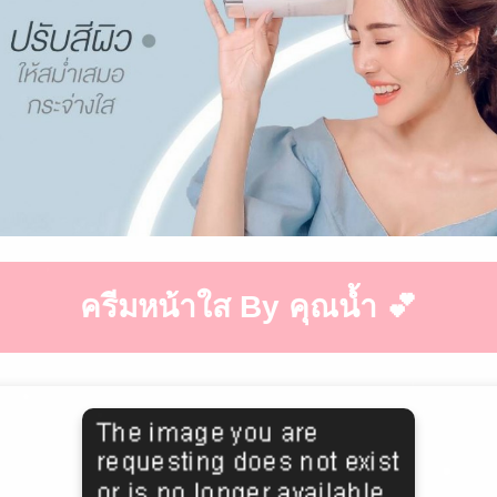
ครีมหน้าใส By คุณน้ำ 💕